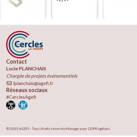
Contact
Lucie PLANCHAIS
Chargée de projets événementiels
lplanchais@agefi.fr
Réseaux sociaux
#CerclesAgefi
Twi
Link
tter
edin
© 2025 AGEFI - Tous droits réservés
Manage your GDPR options