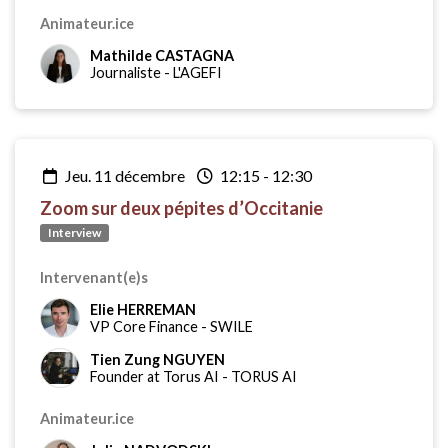
Animateur.ice
Mathilde CASTAGNA
Journaliste
-
L'AGEFI
jeu. 11 décembre
12:15
-
12:30
Zoom sur deux pépites d’Occitanie
Interview
Intervenant(e)s
Elie HERREMAN
VP Core Finance
-
SWILE
Tien Zung NGUYEN
Founder at Torus AI
-
TORUS AI
Animateur.ice