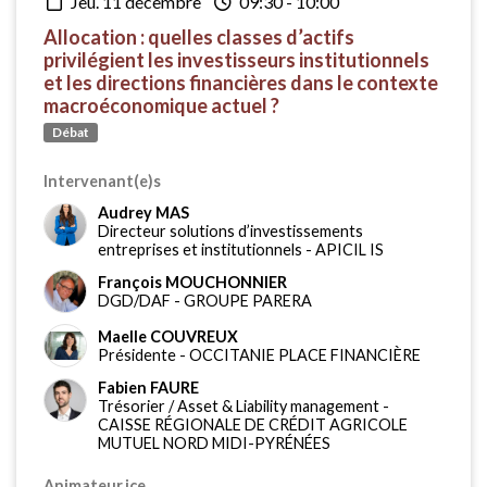
jeu. 11 décembre
09:30
-
10:00
Allocation : quelles classes d’actifs
privilégient les investisseurs institutionnels
et les directions financières dans le contexte
macroéconomique actuel ?
Débat
Intervenant(e)s
Audrey MAS
Directeur solutions d’investissements
entreprises et institutionnels
-
APICIL IS
François MOUCHONNIER
DGD/DAF
-
GROUPE PARERA
Maelle COUVREUX
Présidente
-
OCCITANIE PLACE FINANCIÈRE
Fabien FAURE
Trésorier / Asset & Liability management
-
CAISSE RÉGIONALE DE CRÉDIT AGRICOLE
MUTUEL NORD MIDI-PYRÉNÉES
Animateur.ice