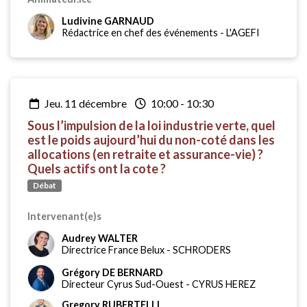
Ludivine GARNAUD
Rédactrice en chef des événements
-
L'AGEFI
jeu. 11 décembre
10:00
-
10:30
Sous l’impulsion de la loi industrie verte, quel
est le poids aujourd’hui du non-coté dans les
allocations (en retraite et assurance-vie) ?
Quels actifs ont la cote ?
Débat
Intervenant(e)s
Audrey WALTER
Directrice France Belux
-
SCHRODERS
Grégory DE BERNARD
Directeur Cyrus Sud-Ouest
-
CYRUS HEREZ
Gregory RUBERTELLI