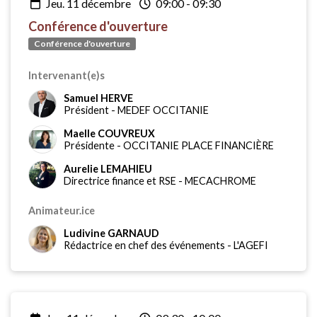
jeu. 11 décembre
09:00
-
09:30
Conférence d'ouverture
Conférence d'ouverture
Intervenant(e)s
Samuel HERVE
Président
-
MEDEF OCCITANIE
Maelle COUVREUX
Présidente
-
OCCITANIE PLACE FINANCIÈRE
Aurelie LEMAHIEU
Directrice finance et RSE
-
MECACHROME
Animateur.ice
Ludivine GARNAUD
Rédactrice en chef des événements
-
L'AGEFI