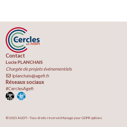
Contact
Lucie PLANCHAIS
Chargée de projets événementiels
lplanchais@agefi.fr
Réseaux sociaux
#CerclesAgefi
Twi
Link
tter
edin
© 2025 AGEFI - Tous droits réservés
Manage your GDPR options