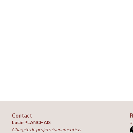
Contact
R
Lucie PLANCHAIS
#
Chargée de projets événementiels
t