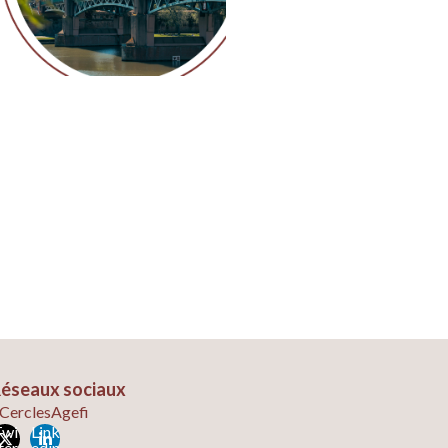
éseaux sociaux
CerclesAgefi
Twi
Link
ter
edin